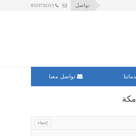
تواصل
0533733315
اتنا
تواصل معنا
مكة