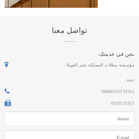
تواصل معنا
نحن في خدمتك.
مؤسسة مظلات المملكة نجم الغويلا :
جدة ,
00966533733315
0533733315