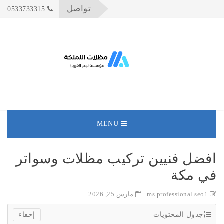
تواصل
0533733315
MENU
افضل فنيين تركيب مظلات وسواتر
في مكة
ms professional seo1
مارس 25, 2026
جدول المحتويات