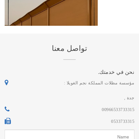
للفل والمنازل في جدة
تواصل معنا
نحن في خدمتك.
مؤسسة مظلات المملكة نجم الغويلا :
جدة ,
00966533733315
0533733315