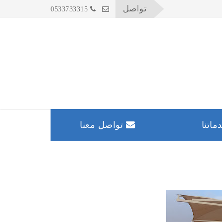
تواصل
0533733315
اتنا
تواصل معنا