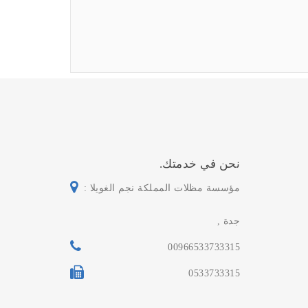
نحن في خدمتك.
مؤسسة مظلات المملكة نجم الغويلا :
جدة ,
00966533733315
0533733315